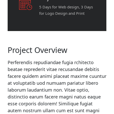
5 Days for Web design, 3 Days
for Logo Design and Print
Project Overview
Perferendis repudiandae fugia rchitecto
beatae reprederit vitae recusandae debitis
facere quidem animi placeat maxime cuuntur
at voluptatib uod numuam pariatur libero
laborum laudantium non. Vitae optio,
distinctio earum facere magni natus eaque
esse corporis dolorem! Similique fugiat
autem nostrum ullam cum est sunt magni