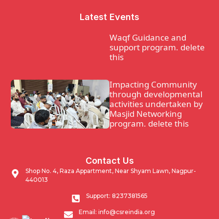
Latest Events
Waqf Guidance and
support program. delete
this
Impacting Community
through developmental
activities undertaken by
Masjid Networking
program. delete this
Waqf Guidance and
Contact Us
support program.
Shop No. 4, Raza Appartment, Near Shyam Lawn, Nagpur-
440013
Impacting Community
Support: 8237381565
through developmental
Email: info@csreindia.org
activities undertaken by