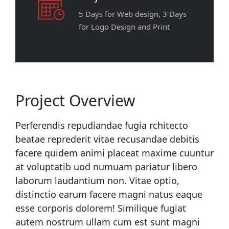
5 Days for Web design, 3 Days
for Logo Design and Print
Project Overview
Perferendis repudiandae fugia rchitecto
beatae reprederit vitae recusandae debitis
facere quidem animi placeat maxime cuuntur
at voluptatib uod numuam pariatur libero
laborum laudantium non. Vitae optio,
distinctio earum facere magni natus eaque
esse corporis dolorem! Similique fugiat
autem nostrum ullam cum est sunt magni