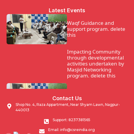
Latest Events
Waqf Guidance and
support program. delete
this
Impacting Community
through developmental
activities undertaken by
Masjid Networking
program. delete this
Waqf Guidance and
Contact Us
support program.
Shop No. 4, Raza Appartment, Near Shyam Lawn, Nagpur-
440013
Impacting Community
Support: 8237381565
through developmental
Email: info@csreindia.org
activities undertaken by