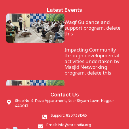
Latest Events
Waqf Guidance and
support program. delete
this
Impacting Community
through developmental
activities undertaken by
Masjid Networking
program. delete this
Waqf Guidance and
Contact Us
support program.
Shop No. 4, Raza Appartment, Near Shyam Lawn, Nagpur-
440013
Impacting Community
Support: 8237381565
through developmental
Email: info@csreindia.org
activities undertaken by