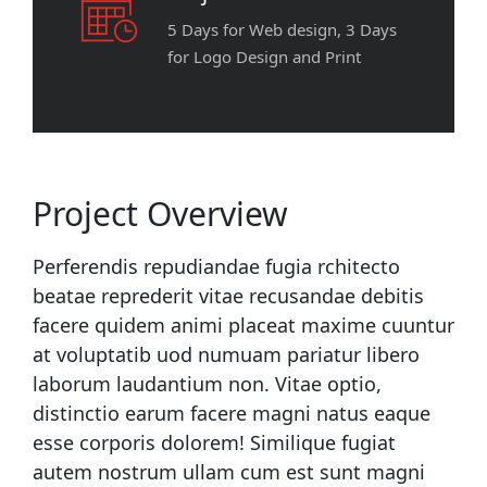
5 Days for Web design, 3 Days
for Logo Design and Print
Project Overview
Perferendis repudiandae fugia rchitecto
beatae reprederit vitae recusandae debitis
facere quidem animi placeat maxime cuuntur
at voluptatib uod numuam pariatur libero
laborum laudantium non. Vitae optio,
distinctio earum facere magni natus eaque
esse corporis dolorem! Similique fugiat
autem nostrum ullam cum est sunt magni